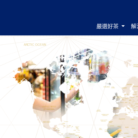
嚴選好茶
解