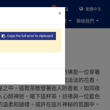
0
繁體中文
×
決方案
資源中心
關於我們
聯絡我們
Copy the full error to clipboard
50公克/包，10包/箱
充滿優雅和神秘感的茶品，彷彿是一位穿著
一口都彷彿帶來了柔和的風和淡淡的花香，
秘之中。這款茶散發著迷人的香氣，如同夜
人心醉神迷。喝下這杯茶，彷彿與一位藍色
的溫柔和謎樣。或許在這片神秘的氛圍中，