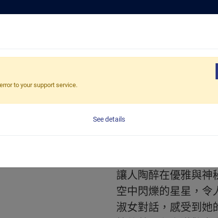
嚴選好茶
解
茶（袋裝）
藍色淑女
error to your support service.
藍色淑女
200克/罐，12罐/箱、4
See details
《藍色淑女》是一款
輕盈裙裳的女士。每
讓人陶醉在優雅與神
空中閃爍的星星，令
淑女對話，感受到她