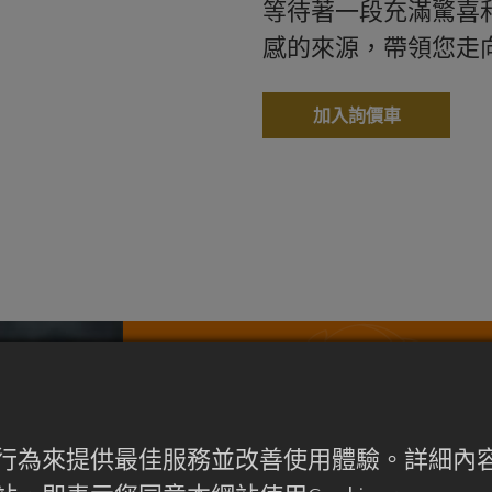
等待著一段充滿驚喜
感的來源，帶領您走
加入詢價車
泡法/應用
量取 2g 茶葉。
使用者行為來提供最佳服務並改善使用體驗。詳細
加入 180-300cc 水。