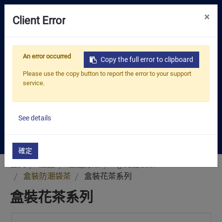
0
×
Client Error
嚴選好茶
盒裝花茶系列
An error occurred
Copy the full error to clipboard
解決方案
這款無咖啡因的花茶系列，選用各種天然花
Please use the copy button to report the error to your support
service.
材，讓每一口都彷彿置身於花海中。每包2g
資源中心
小茶包不僅能享受平靜與放鬆，還能品嚐到
關於我們
清新的花香，是日常放鬆的完美選擇。
See details
聯絡我們
確定
首頁
產品
嚴選好茶
2g 免濾袋茶
盒裝防潮袋茶
盒裝花茶系列
盒裝花茶系列