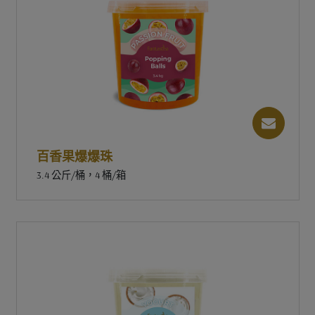
百香果爆爆珠
3.4 公斤/桶，4 桶/箱