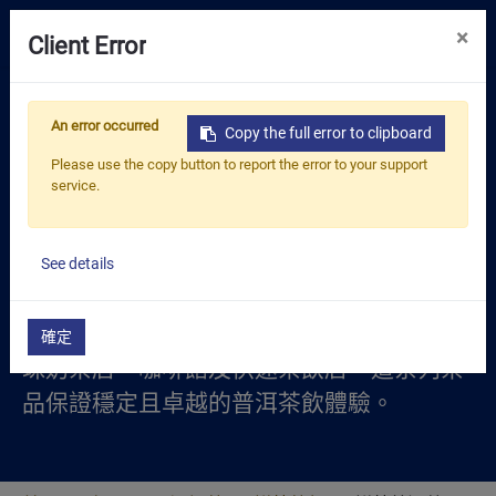
0
×
Client Error
嚴選好茶
鮮萃普洱茶
An error occurred
Copy the full error to clipboard
解決方案
「Pressotea 普洱茶」精選高品質普洱茶，專
Please use the copy button to report the error to your support
service.
為快速沖泡設計，呈現普洱茶獨特而濃郁的
資源中心
風味。系列產品包含經典普洱茶與玫瑰普洱
關於我們
茶，後者融入玫瑰的花香增添優雅氣息。每
See details
聯絡我們
包2克茶葉專為茶藝機設計，1至2分鐘即可釋
放層次豐富、口感厚實的滋味。非常適合珍
確定
珠奶茶店、咖啡館及快速茶飲店，這系列茶
品保證穩定且卓越的普洱茶飲體驗。