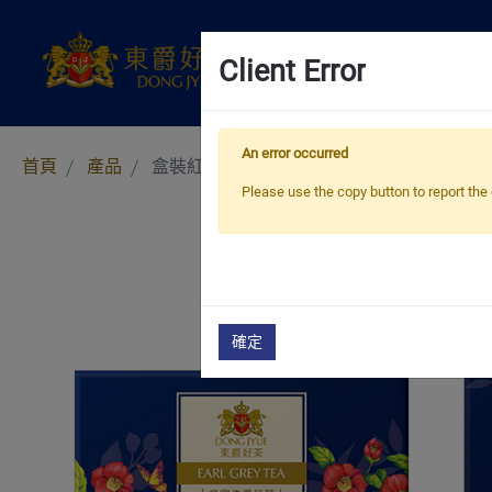
Client Error
An error occurred
首頁
產品
盒裝紅茶系列
Please use the copy button to report the 
確定