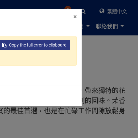
0
繁體中文
×
決方案
資源中心
關於我們
聯絡我們
Copy the full error to clipboard
箱
綠茶，融合了茉莉花的香氣，帶來獨特的花
甜，香氣豐富，喝後留有深刻的回味。茉香
賓的最佳首選，也是在忙碌工作間隙放鬆身