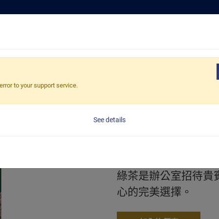
嚴選好茶
解
茉香綠茶817
error to your support service.
茉香綠茶817
2g*100茶包/盒，36盒/
See details
茉香綠茶是一款精選
果香味。這款茶味甘
綠茶是辦公室招待貴
心的完美選擇。