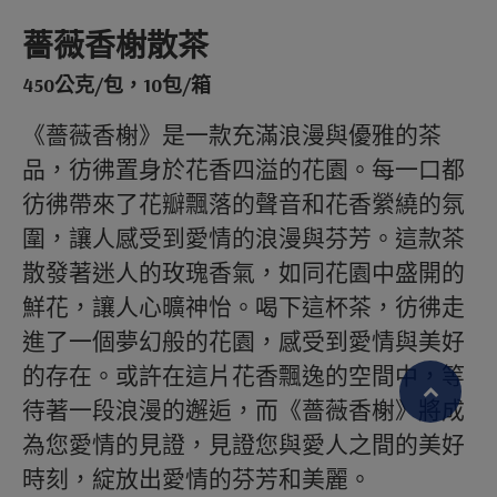
薔薇香榭散茶
450公克/包，10包/箱
《薔薇香榭》是一款充滿浪漫與優雅的茶
品，彷彿置身於花香四溢的花園。每一口都
彷彿帶來了花瓣飄落的聲音和花香縈繞的氛
圍，讓人感受到愛情的浪漫與芬芳。這款茶
散發著迷人的玫瑰香氣，如同花園中盛開的
鮮花，讓人心曠神怡。喝下這杯茶，彷彿走
進了一個夢幻般的花園，感受到愛情與美好
的存在。或許在這片花香飄逸的空間中，等
待著一段浪漫的邂逅，而《薔薇香榭》將成
為您愛情的見證，見證您與愛人之間的美好
繁體中文
English (US)
時刻，綻放出愛情的芬芳和美麗。