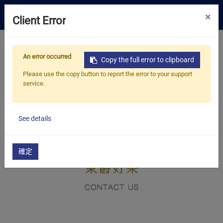
0
×
Client Error
嚴選好茶
首頁
產品
嚴選好茶
特級罐裝茶/磅茶
An error occurred
歐式果粒茶（袋裝）
薔薇香榭散茶
Copy the full error to clipboard
解決方案
Please use the copy button to report the error to your support
service.
資源中心
關於我們
See details
聯絡我們
確定