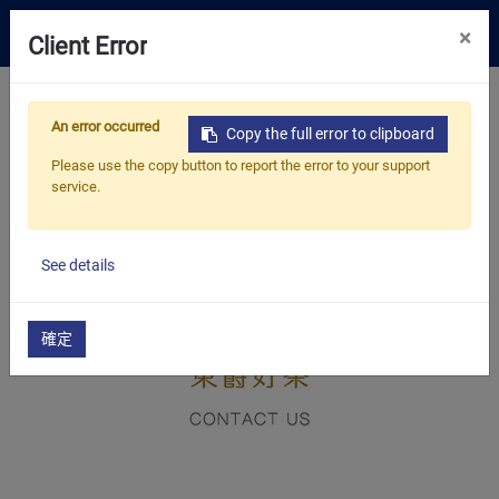
0
×
Client Error
嚴選好茶
首頁
產品
嚴選好茶
特級罐裝茶/磅茶
An error occurred
歐式果粒茶（袋裝）
艷陽盛夏散茶
Copy the full error to clipboard
解決方案
Please use the copy button to report the error to your support
service.
資源中心
關於我們
See details
聯絡我們
確定