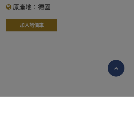
原產地：德國
加入詢價車
繁體中文
English (US)
Cookies 資訊
本網站使用Cookies及蒐集相關網站內使用者
行為來提供最佳服務並改善使用體驗。詳細