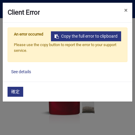
0
×
Client Error
嚴選好茶
首頁
產品
嚴選好茶
鮮萃茶包
An error occurred
鮮萃無咖啡因茶
鮮萃美莓果茶包
Copy the full error to clipboard
解決方案
Please use the copy button to report the error to your support
service.
資源中心
關於我們
See details
聯絡我們
確定